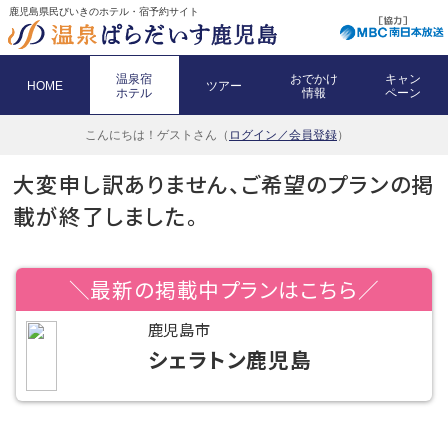
鹿児島県民びいきのホテル・宿予約サイト
温泉宿
おでかけ
キャン
HOME
ツアー
ホテル
情報
ペーン
こんにちは！
ゲストさん（
ログイン／会員登録
）
大変申し訳ありません、ご希望のプランの掲
載が終了しました。
＼最新の掲載中プランはこちら／
鹿児島市
シェラトン鹿児島