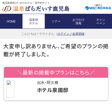
鹿児島県民びいきのホテル・宿予約サイト
温泉宿
おでかけ
キャン
HOME
ツアー
ホテル
情報
ペーン
こんにちは！
ゲストさん（
ログイン／会員登録
）
大変申し訳ありません、ご希望のプランの掲
載が終了しました。
＼最新の掲載中プランはこちら／
出水・阿久根
ホテル泉國邸