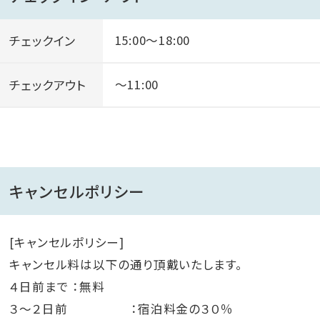
3名様以上で宿泊（*添い寝のお子様の人数は含みませ
チェックイン
15:00～18:00
ん）の場合のみ布団をご利用いただけます。
チェックアウト
～11:00
キャンセルポリシー
[キャンセルポリシー]
キャンセル料は以下の通り頂戴いたします。
４日前まで ：無料
３～２日前 ：宿泊料金の３０％