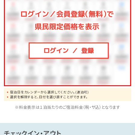
※10月は土・日・祝日のみ営業いたします。
【営業時間】
9：00～18：00
【ご案内】
・チェックイン前のご利用について：ご到着のお手続き後
にご利用いただけます。
・チェックアウト後のご利用について：チェックアウト当
日の12：00までご利用いただけます。
宿泊日をカレンダーから選択してください。(連泊可)
■注意事項■
選択を解除すると、日付を選び直すことができます。
※1人1泊につき150円（12歳以上）の入湯税をご負担い
※料金表示は１泊当たりのご宿泊料金（税・サ込）となります
ただきます。現地で別途頂戴いたします。
※プレミアスイート／西館和洋室の布団はお客様ご自
チェックイン・アウト
身でお敷きいただくスタイルです。