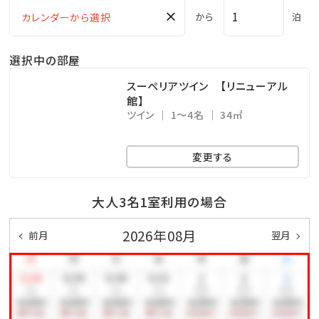
×
・ゲームコーナー
から
泊
・ルーフトップテラス「星空テラス」
選択中の部屋
・プール
・キッズプール
スーペリアツイン 【リニューアル
館】
・アクティビティ（テニスコート、バスケットコート）
ツイン
1～4名
34㎡
・プレイルーム（卓球、ビリヤード）
・キッズルーム「こどんパーク」
変更する
・無料駐車場
大人3名1室利用の場合
★★★★2026年6月19日（金）より、今シーズンの屋外
2026年08月
前月
翌月
プール営業を開始いたします★★★★
【営業期間】
2026年6月19日（金）～10月31日（土）
※6月19日は12：00より営業いたします。