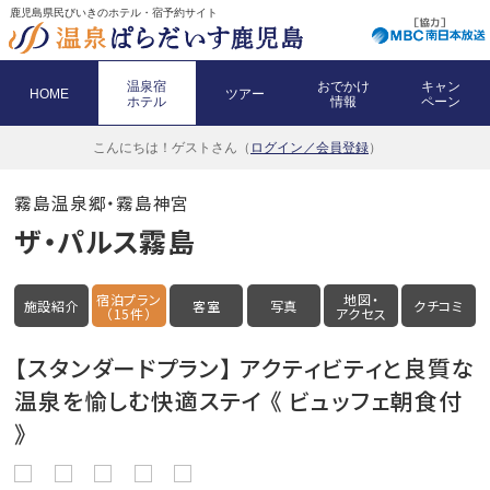
鹿児島県民びいきのホテル・宿予約サイト
温泉宿
おでかけ
キャン
HOME
ツアー
ホテル
情報
ペーン
こんにちは！
ゲストさん（
ログイン／会員登録
）
霧島温泉郷・霧島神宮
ザ・パルス霧島
宿泊プラン
地図・
施設紹介
客室
写真
クチコミ
（15件）
アクセス
【スタンダードプラン】 アクティビティと良質な
温泉を愉しむ快適ステイ 《 ビュッフェ朝食付
》