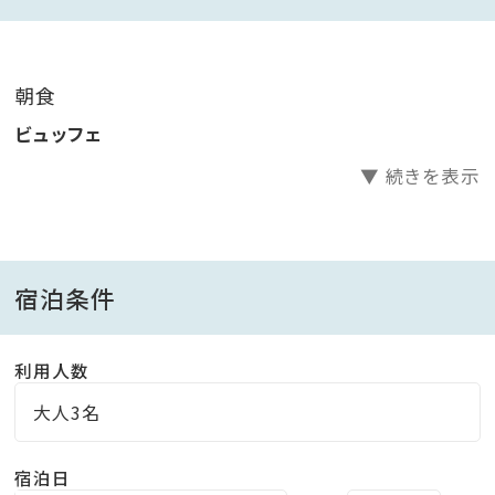
場所：レストラン「ALL DAY DINING THE PULSE」（2
階）
時間：朝食7:00～10:00（最終入店 9:30）
朝食
内容：ビュッフェ
ビュッフェ
▼ 続きを表示
※レストランの営業時間および提供方法は予告なく変
更になる場合がございます。
※食材の入荷状況によりメニュー内容が変更になる場
合がございます。
宿泊条件
■施設・サービスのご案内■
利用人数
・男女別大浴場（露天風呂有り）
大人3名
・サウナ、水風呂
・湯上りラウンジ
宿泊日
・マッサージコーナー