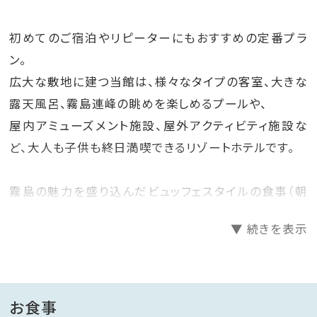
初めてのご宿泊やリピーターにもおすすめの定番プラ
ン。
広大な敷地に建つ当館は、様々なタイプの客室、大きな
露天風呂、霧島連峰の眺めを楽しめるプールや、
屋内アミューズメント施設、屋外アクティビティ施設な
ど、大人も子供も終日満喫できるリゾートホテルです。
霧島の魅力を盛り込んだビュッフェスタイルの食事（朝
食）がセットになったプランです。
▼ 続きを表示
ライブキッチンでは出来立てのメニューを提供いたしま
す。
■食事のご案内■
お食事