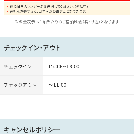
宿泊日をカレンダーから選択してください。(連泊可)
■注意事項■
選択を解除すると、日付を選び直すことができます。
※1人1泊につき150円（12歳以上）の入湯税をご負担い
※料金表示は１泊当たりのご宿泊料金（税・サ込）となります
ただきます。現地で別途頂戴いたします。
※プレミアスイート／西館和洋室の布団はお客様ご自
身でお敷きいただくスタイルです。
チェックイン・アウト
3名様以上で宿泊（*添い寝のお子様の人数は含みませ
ん）の場合のみ布団をご利用いただけます。い。
チェックイン
15:00～18:00
チェックアウト
～11:00
キャンセルポリシー