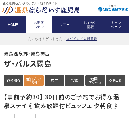
鹿児島県民びいきのホテル・宿予約サイト
温泉宿
おでかけ
キャン
HOME
ツアー
ホテル
情報
ペーン
こんにちは！
ゲストさん（
ログイン／会員登録
）
霧島温泉郷・霧島神宮
ザ・パルス霧島
宿泊プラン
地図・
施設紹介
客室
写真
クチコミ
（15件）
アクセス
【事前予約30】 30日前のご予約でお得な温
泉ステイ 《 飲み放題付ビュッフェ 夕朝食 》