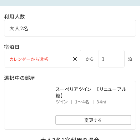
■施設・サービスのご案内■
利用人数
・男女別大浴場（露天風呂有り）
・サウナ、水風呂
大人2名
・湯上りラウンジ
宿泊日
・マッサージコーナー
・ゲームコーナー
×
から
泊
・ルーフトップテラス「星空テラス」
・プール
選択中の部屋
・キッズプール
スーペリアツイン 【リニューアル
・アクティビティ（テニスコート、バスケットコート）
館】
ツイン
1～4名
34㎡
・プレイルーム（卓球、ビリヤード）
・キッズルーム「こどんパーク」
変更する
・無料駐車場
大人2名1室利用の場合