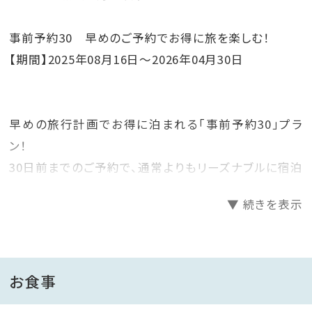
事前予約30 早めのご予約でお得に旅を楽しむ！
【期間】2025年08月16日〜2026年04月30日
早めの旅行計画でお得に泊まれる「事前予約30」プラ
ン！
30日前までのご予約で、通常よりもリーズナブルに宿泊
が可能です。
▼ 続きを表示
計画的に予約してお得に旅を満喫しましょう！
霧島の魅力を盛り込んだビュッフェスタイルの食事（夕
朝食）がセットになったプランです。
お食事
朝夕ともにライブキッチンでは出来立てのメニューを提