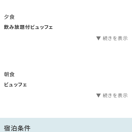
供いたします。
夕食
■食事のご案内■
飲み放題付ビュッフェ
場所：レストラン「ALL DAY DINING THE PULSE」（2
▼ 続きを表示
階）
時間：朝食 7:00～10:00（最終入店 9:30）
夕食 17:00～21:30（最終入店 20:45） ※混雑状
況によって時間制となる場合がございます。
朝食
内容：ビュッフェ
ビュッフェ
※レストランの営業時間および提供方法は予告なく変
▼ 続きを表示
更になる場合がございます。
※食材の入荷状況によりメニュー内容が変更になる場
合がございます。
宿泊条件