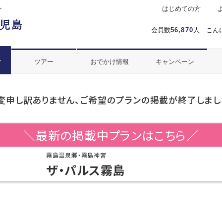
ト
はじめての方
会員数
56,870
人 こん
ル
ツアー
おでかけ情報
キャンペーン
変申し訳ありません、ご希望のプランの掲載が終了しまし
＼最新の掲載中プランはこちら／
霧島温泉郷・霧島神宮
ザ・パルス霧島