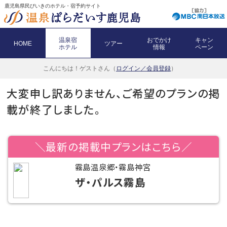
鹿児島県民びいきのホテル・宿予約サイト
温泉宿
おでかけ
キャン
HOME
ツアー
ホテル
情報
ペーン
こんにちは！
ゲストさん（
ログイン／会員登録
）
大変申し訳ありません、ご希望のプランの掲
載が終了しました。
＼最新の掲載中プランはこちら／
霧島温泉郷・霧島神宮
ザ・パルス霧島