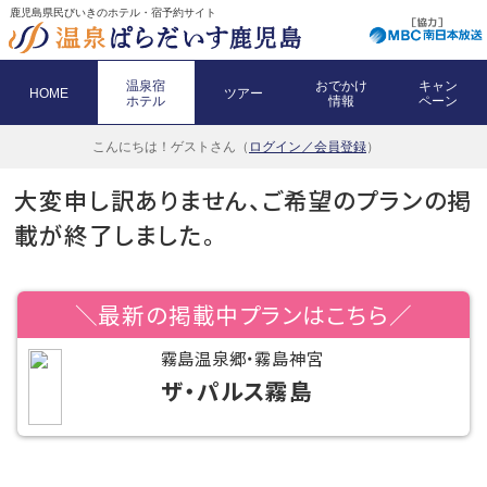
鹿児島県民びいきのホテル・宿予約サイト
温泉宿
おでかけ
キャン
HOME
ツアー
ホテル
情報
ペーン
こんにちは！
ゲストさん（
ログイン／会員登録
）
大変申し訳ありません、ご希望のプランの掲
載が終了しました。
＼最新の掲載中プランはこちら／
霧島温泉郷・霧島神宮
ザ・パルス霧島