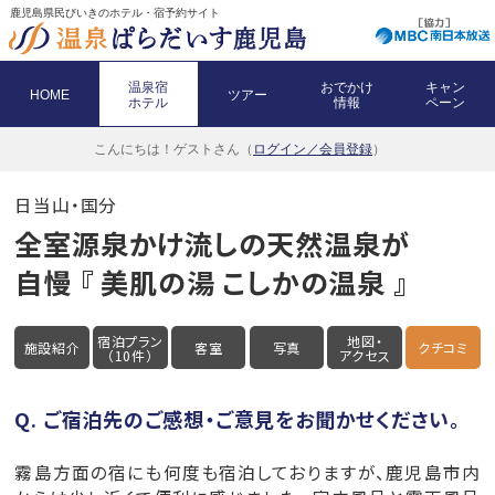
鹿児島県民びいきのホテル・宿予約サイト
温泉宿
おでかけ
キャン
HOME
ツアー
ホテル
情報
ペーン
こんにちは！
ゲストさん（
ログイン／会員登録
）
日当山・国分
全室源泉かけ流しの天然温泉が
自慢 『 美肌の湯 こしかの温泉 』
宿泊プラン
地図・
施設紹介
客室
写真
クチコミ
（10件）
アクセス
Q. ご宿泊先のご感想・ご意見をお聞かせください。
霧島方面の宿にも何度も宿泊しておりますが、鹿児島市内