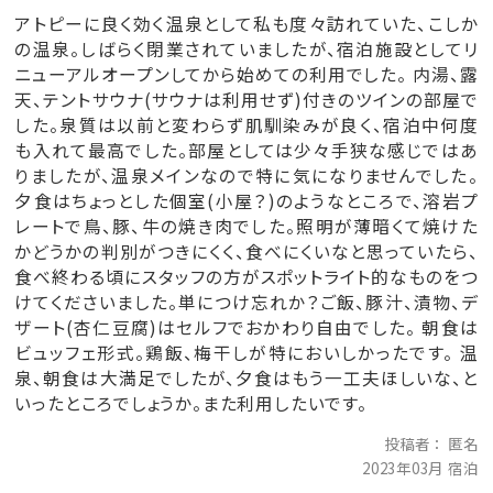
アトピーに良く効く温泉として私も度々訪れていた、こしか
の温泉。しばらく閉業されていましたが、宿泊施設としてリ
ニューアルオープンしてから始めての利用でした。 内湯、露
天、テントサウナ(サウナは利用せず)付きのツインの部屋で
した。泉質は以前と変わらず肌馴染みが良く、宿泊中何度
も入れて最高でした。部屋としては少々手狭な感じではあ
りましたが、温泉メインなので特に気になりませんでした。
夕食はちょっとした個室(小屋？)のようなところで、溶岩プ
レートで鳥、豚、牛の焼き肉でした。照明が薄暗くて焼けた
かどうかの判別がつきにくく、食べにくいなと思っていたら、
食べ終わる頃にスタッフの方がスポットライト的なものをつ
けてくださいました。単につけ忘れか？ご飯、豚汁、漬物、デ
ザート(杏仁豆腐)はセルフでおかわり自由でした。 朝食は
ビュッフェ形式。鶏飯、梅干しが特においしかったです。 温
泉、朝食は大満足でしたが、夕食はもう一工夫ほしいな、と
いったところでしょうか。また利用したいです。
投稿者
匿名
2023年03月 宿泊