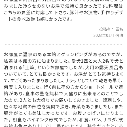
みました😍クセのないお湯で気持ち良かったです。料理は
こちらの要望に対応して下さり、豚汁やお漬物、手作りデザ
ートの食べ放題も嬉しかったです。
投稿者
匿名
2023年01月 宿泊
お部屋に温泉のある本館とグランピングがあるのですが、
私達は本館の方に泊まりました。 愛犬1匹と大人2名で犬と
泊まれる「土筆」というお部屋でしたが、犬用の露天風呂も
ついていて、とても良かったです。 お湯がとても気持ちよく
て、すごくあったまりましたし、サラッとしていて乾きも早く、
何度も入りました。 行く前に宿の方からショートメールで連
絡があり、食事の量を無料で大盛りに出来るとのことでし
たので、2人とも大盛りでお願いしておきました。 鶏刺しや、
色々な地鶏の部位を焼肉で頂き、野菜もありましたし、また
豚汁がとても美味しかったです。 お腹いっぱいになりまし
た。 朝食もバイキング形式でしたが、和食、パン、サラダ、飲
み物も色々ありましたし、良かったです。 残念だったところ