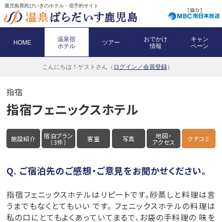
鹿児島県民びいきのホテル・宿予約サイト
温泉宿
おでかけ
キャン
HOME
ツアー
ホテル
情報
ペーン
こんにちは！
ゲストさん（
ログイン／会員登録
）
指宿
指宿フェニックスホテル
宿泊プラン
地図・
施設紹介
客室
写真
クチコミ
（3件）
アクセス
Q. ご宿泊先のご感想・ご意見をお聞かせください。
指宿フェニックスホテルはリピートです。砂蒸しと料理は言
うまでもなくとてもいい です。 フェニックスホテルの料理は
私の口にとてもよくあっていてまるで、お袋の手料理の 味を