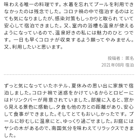
味わえる唯一の料理です。 水着を忘れてプールを利用でき
なかったのは残念でした。 コロナ禍の中で宿泊するのはと
ても気になりましたが、感染対策もしっかりと取られ ていて
安心して宿泊できました。 又、室内の浴槽も温泉が使える
ようになっているので、温泉好きの私には魅力のひと つで
す。 一日も早くコロナが収束するよう願ってやみません。
又、利用したいと思います。
投稿者
匿名
2021年08月 宿泊
ずっと気になっていたホテル、夏休みの思い出に家族で宿
泊しました。コロナ禍で迷惑をかけているからとロビーに
はドリンクバーが用意されていました。部屋に入ると、窓か
ら見える景色に感動し、夕食も他の方との距離があり、安心
して食事ができました。そしてとてもおいしかったです。 プ
ールに砂むしに温泉にと、ゆっくり過ごせました。お庭には
ヤシの木があるので、南国気分を味わえてリラックスできま
した。