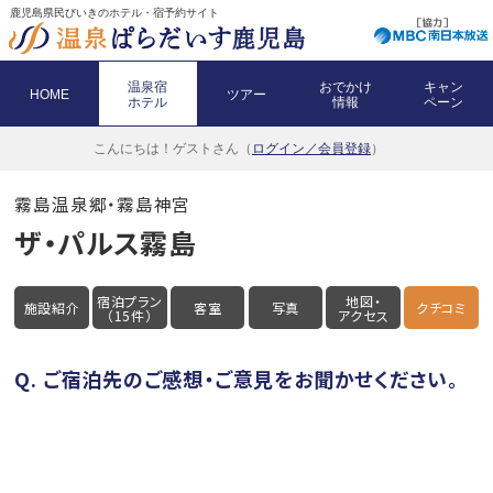
鹿児島県民びいきのホテル・宿予約サイト
温泉宿
おでかけ
キャン
HOME
ツアー
ホテル
情報
ペーン
こんにちは！
ゲストさん（
ログイン／会員登録
）
霧島温泉郷・霧島神宮
ザ・パルス霧島
宿泊プラン
地図・
施設紹介
客室
写真
クチコミ
（15件）
アクセス
Q. ご宿泊先のご感想・ご意見をお聞かせください。