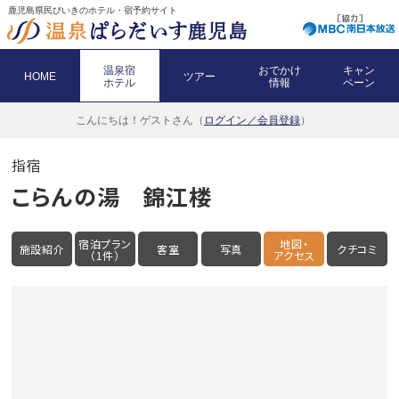
鹿児島県民びいきのホテル・宿予約サイト
温泉宿
おでかけ
キャン
HOME
ツアー
ホテル
情報
ペーン
こんにちは！
ゲストさん（
ログイン／会員登録
）
指宿
こらんの湯 錦江楼
宿泊プラン
地図・
施設紹介
客室
写真
クチコミ
（1件）
アクセス