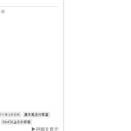
平米
ターネットＯＫ
露天風呂付客室
50㎡以上のお部屋
▶詳細を表示