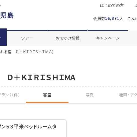
ト
はじめての方
会員数
56,871
人 こん
ル
ツアー
おでかけ情報
キャンペーン
れる宿 Ｄ＋ＫＩＲＩＳＨＩＭＡ）
 Ｄ＋ＫＩＲＩＳＨＩＭＡ
ラン（1件）
客室
写真
地図・
ア
ダン５３平米ベッドルームタ