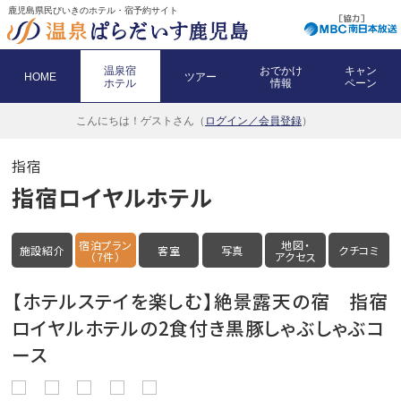
鹿児島県民びいきのホテル・宿予約サイト
温泉宿
おでかけ
キャン
HOME
ツアー
ホテル
情報
ペーン
こんにちは！
ゲストさん（
ログイン／会員登録
）
指宿
指宿ロイヤルホテル
宿泊プラン
地図・
施設紹介
客室
写真
クチコミ
（7件）
アクセス
【ホテルステイを楽しむ】絶景露天の宿 指宿
ロイヤルホテルの2食付き黒豚しゃぶしゃぶコ
ース