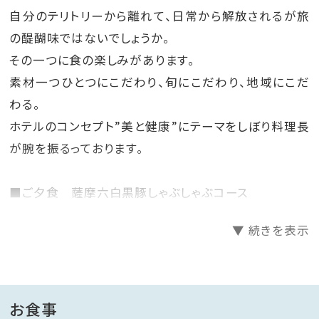
自分のテリトリーから離れて、日常から解放されるが旅
の醍醐味ではないでしょうか。
その一つに食の楽しみがあります。
素材一つひとつにこだわり、旬にこだわり、地域にこだ
わる。
ホテルのコンセプト”美と健康”にテーマをしぼり料理長
が腕を振るっております。
■ご夕食 薩摩六白黒豚しゃぶしゃぶコース
前菜から始まりお造りや焼き物など季節の和食会席の
▼ 続きを表示
コースとなっております。
メインは地元山川港のかつお節でとったかつお出汁で、
六白黒豚の甘みとジューシーさを引き出す黒豚しゃぶし
ゃぶ。たっぷりお野菜と一緒にぜひ召し上がっていただ
お食事