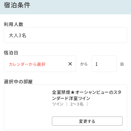
宿泊条件
■当館自慢の温泉 古毛曽湯（こもそゆ）
利用人数
塩化物泉 指宿温泉は保湿を感じる2つの成分、メタケ
イ酸とカルシウムイオンの含有量が全国でも上位。美肌
大人3名
の湯と言われています。
宿泊日
源泉かけ流し絶景露天風呂からの壮大な景色、明るい
時間にもぜひご堪能ください。
×
から
泊
※営業時間 15時～24時・5時～9時
湯上りの休憩やお風呂の待ち合わせ等にご利用頂ける
選択中の部屋
お部屋「くつろぎ処」には、
全室禁煙★オーシャンビューのスタ
黒豆茶やお菓子もご用意しております。
ンダード洋室ツイン
ツイン
2～3名
■無料送迎バス
変更する
ホテルから砂むし会館砂楽まで無料送迎バスがござい