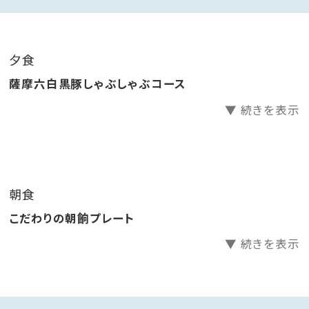
きたいです。
※営業時間18時～20時半 ご到着が18時を過ぎる際
はホテルまでご連絡ください。
夕食
薩摩六白黒豚しゃぶしゃぶコース
■ご朝食 こだわりの朝餉プレート
▼ 続きを表示
地元の旬の食材にこだわった美味しい朝餉をご用意い
たしました。
知覧の菊ちゃんのたまごを使用した出汁巻き玉子や、き
びなご南蛮など小鉢の乗ったプレートはお一人様ずつ
朝食
お席までお持ちいたします。その他羽釜炊きの炊きたて
こだわりの朝餉プレート
ご飯や郷土のお味噌汁「さつま汁」などはビュッフェ式。
お好みでご自由にお召し上がりいただけます。
▼ 続きを表示
※営業時間 7時～9時
※夕朝ともに写真は一例です。旬の食材を使用いたしま
すので内容が異なる場合がございます。