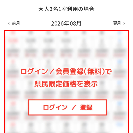
ます。
大人3名1室利用の場合
デトックス効果の高い砂むし温泉は、全身美容のために
若い女性の利用も多く、外国人には和風サウナとしても
2026年08月
前月
翌月
好評を得ています。
砂むし行 15時半~18時 30分間隔運行
■2Fロビーではコーヒーサービスやデトックスウォータ
ーをご用意。
■アフターディナーラウンジ。不定期開催無料 20時～
21時
お休み前に温かいお飲み物をご用意してお待ちしており
ます。
■客室は全室【禁煙】【室内個別空調】【Wi-Fi】【加湿器
機能付き空気清浄機】完備！