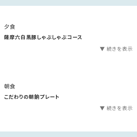
きたいです。
※営業時間18時～20時半 ご到着が18時を過ぎる際
はホテルまでご連絡ください。
夕食
薩摩六白黒豚しゃぶしゃぶコース
■ご朝食 こだわりの朝餉プレート
▼ 続きを表示
地元の旬の食材にこだわった美味しい朝餉をご用意い
たしました。
知覧の菊ちゃんのたまごを使用した出汁巻き玉子や、き
びなご南蛮など小鉢の乗ったプレートはお一人様ずつ
朝食
お席までお持ちいたします。その他羽釜炊きの炊きたて
こだわりの朝餉プレート
ご飯や郷土のお味噌汁「さつま汁」などはビュッフェ式。
お好みでご自由にお召し上がりいただけます。
▼ 続きを表示
※営業時間 7時～9時
※夕朝ともに写真は一例です。旬の食材を使用いたしま
すので内容が異なる場合がございます。