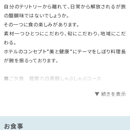
自分のテリトリーから離れて、日常から解放されるが旅
の醍醐味ではないでしょうか。
その一つに食の楽しみがあります。
素材一つひとつにこだわり、旬にこだわり、地域にこだ
わる。
ホテルのコンセプト”美と健康”にテーマをしぼり料理長
が腕を振るっております。
■ご夕食 薩摩六白黒豚しゃぶしゃぶコース
前菜から始まりお造りや焼き物など季節の和食会席の
▼ 続きを表示
コースとなっております。
メインは地元山川港のかつお節でとったかつお出汁で、
六白黒豚の甘みとジューシーさを引き出す黒豚しゃぶし
ゃぶ。たっぷりお野菜と一緒にぜひ召し上がっていただ
お食事