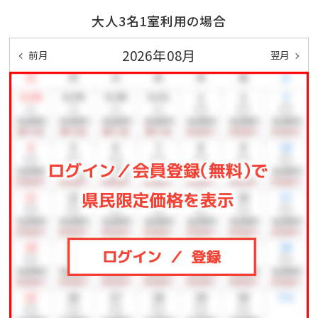
ます。
大人3名1室利用の場合
デトックス効果の高い砂むし温泉は、全身美容のために
若い女性の利用も多く、外国人には和風サウナとしても
2026年08月
前月
翌月
好評を得ています。
砂むし行 15時半~18時 30分間隔運行
■2Fロビーではコーヒーサービスやデトックスウォータ
ーをご用意。
■アフターディナーラウンジ。不定期開催無料 20時～
21時
お休み前に温かいお飲み物をご用意してお待ちしており
ます。
■客室は全室【禁煙】【室内個別空調】【Wi-Fi】【加湿器
機能付き空気清浄機】完備！