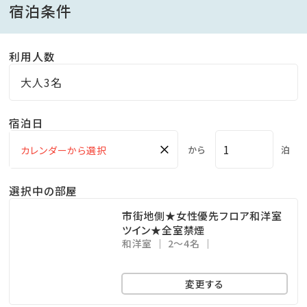
宿泊条件
■当館自慢の温泉 古毛曽湯（こもそゆ）
利用人数
塩化物泉 指宿温泉は保湿を感じる2つの成分、メタケ
イ酸とカルシウムイオンの含有量が全国でも上位。美肌
大人3名
の湯と言われています。
宿泊日
源泉かけ流し絶景露天風呂からの壮大な景色、明るい
時間にもぜひご堪能ください。
×
から
泊
※営業時間 15時～24時・5時～9時
湯上りの休憩やお風呂の待ち合わせ等にご利用頂ける
選択中の部屋
お部屋「くつろぎ処」には、
市街地側★女性優先フロア和洋室
黒豆茶やお菓子もご用意しております。
ツイン★全室禁煙
和洋室
2～4名
■無料送迎バス
変更する
ホテルから砂むし会館砂楽まで無料送迎バスがござい