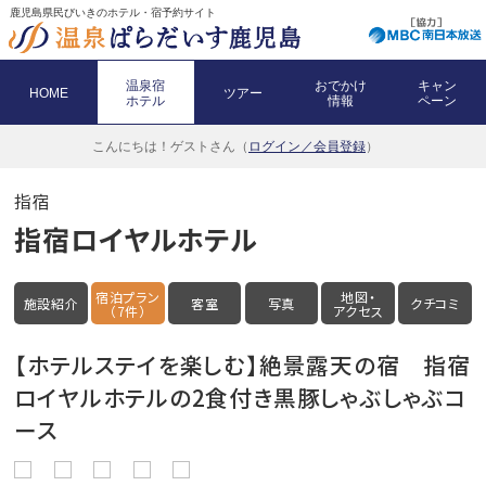
鹿児島県民びいきのホテル・宿予約サイト
温泉宿
おでかけ
キャン
HOME
ツアー
ホテル
情報
ペーン
こんにちは！
ゲストさん（
ログイン／会員登録
）
指宿
指宿ロイヤルホテル
宿泊プラン
地図・
施設紹介
客室
写真
クチコミ
（7件）
アクセス
【ホテルステイを楽しむ】絶景露天の宿 指宿
ロイヤルホテルの2食付き黒豚しゃぶしゃぶコ
ース