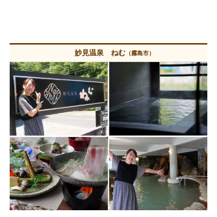
妙見温泉 ねむ
（霧島市）