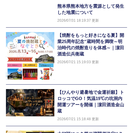
熊本県熊本地方を震源として発生
した地震について
2026/07/31 18:19:37 更新
【焼酎をもっと好きになる夏】開
業25周年記念“蔵時間を満喫～明
治時代の焼酎造りを体感～｜濵田
酒造伝兵衛蔵
2026/07/21 15:19:03 更新
【ひんやり避暑地で金運祈願】ト
ロッコでGO！気温19℃の坑洞内
開運ツアーを開催｜濵田酒造金山
蔵
2026/07/21 15:18:48 更新