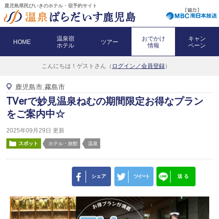
鹿児島県民びいきのホテル・宿予約サイト
温泉宿
おでかけ
キャン
HOME
ツアー
ホテル
情報
ペーン
こんにちは！
ゲストさん（
ログイン／会員登録
）
鹿児島市,霧島市
TVerで妙見温泉ねむの期間限定お得なプラン
をご案内中☆
2025年09月29日 更新
スポット
ホテル・旅館
温泉
シェア
ツイート
送 る