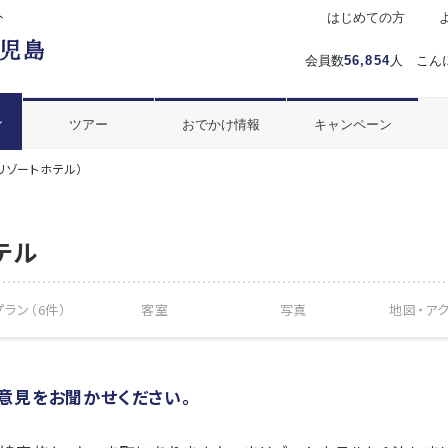
ト
はじめての方
会員数
56,854
人 こん
ル
ツアー
おでかけ情報
キャンペーン
リゾートホテル）
テル
ラン（6件）
客室
写真
地図・
ア
ご意見をお聞かせください。