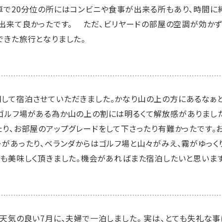
車で20分位の所にはコンビニや食事が出来る所もあり、時間に
も出来て良かったです。 ただ、ビリヤードの部屋の空調が効かず
できた旅行となりました。
して宿泊させていただきました。かなり山の上の方にあるなぁ
ゴルフ場がある為か山の上の割には明るくて解放感がありました
たり、お部屋のアップグレードをして下さったり有難かったです。
ーがあったり、ベランダからはゴルフ場と山々がみえ、霧がゆっく
事も美味しく頂きました。機会があればまた宿泊したいと思います
天気の良い7月に、夫婦で一泊しました。 実は、とても失礼な事