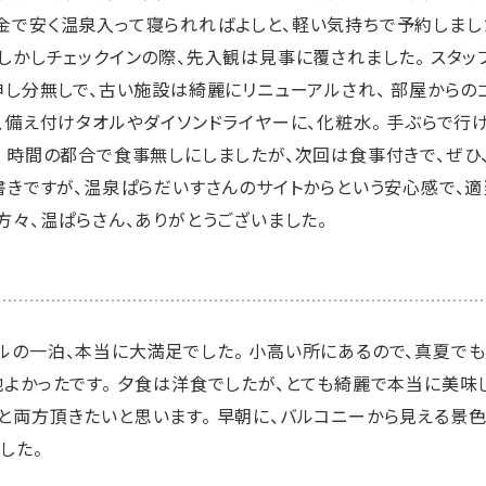
金で安く温泉入って寝られればよしと、軽い気持ちで予約しました
 しかしチェックインの際、先入観は見事に覆されました。 スタ
、申し分無しで、古い施設は綺麗にリニューアルされ、 部屋から
、備え付けタオルやダイソンドライヤーに、化粧水。 手ぶらで行
。 時間の都合で食事無しにしましたが、次回は食事付きで、ぜひ
後書きですが、温泉ぱらだいすさんのサイトからという安心感で、
方々、温ぱらさん、ありがとうございました。
ルの一泊、本当に大満足でした。 小高い所にあるので、真夏で
よかったです。 夕食は洋食でしたが、とても綺麗で本当に美味し
と両方頂きたいと思います。 早朝に、バルコニーから見える景色
した。