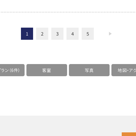
1
2
3
4
5
ラン（6件）
客室
写真
地図・
ア