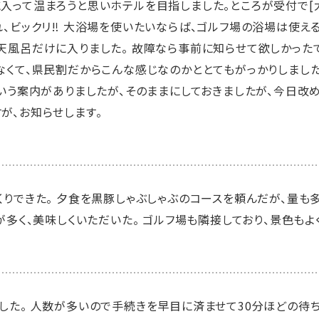
入って温まろうと思いホテルを目指しました。ところが受付で[
、ビックリ‼️ 大浴場を使いたいならば、ゴルフ場の浴場は使え
天風呂だけに入りました。 故障なら事前に知らせて欲しかったで
なくて、県民割だからこんな感じなのかととてもがっかりしました
という案内がありましたが、そのままにしておきましたが、今日改
が、お知らせします。
くりできた。 夕食を黒豚しゃぶしゃぶのコースを頼んだが、量も
が多く、美味しくいただいた。 ゴルフ場も隣接しており、景色もよ
した。 人数が多いので手続きを早目に済ませて30分ほどの待ち