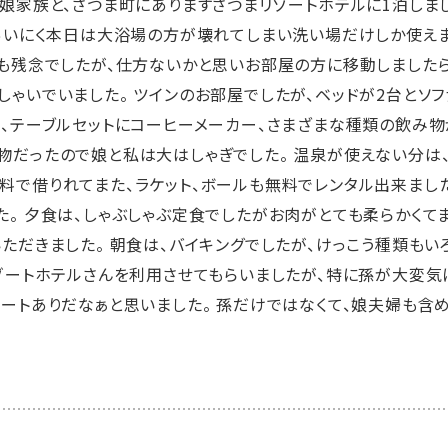
に娘家族と、さつま町にありますさつまリゾートホテルに1泊しまし
「あいにく本日は大浴場の方が壊れてしまい洗い場だけしか使えま
ても残念でしたが、仕方ないかと思いお部屋の方に移動しました
しゃいでいました。 ツインのお部屋でしたが、ベッドが2台とソ
ー、テーブルセットにコーヒーメーカー、さまざまな種類の飲み物
物だったので娘と私は大はしゃぎでした。 温泉が使えない分は
料で借りれてまた、ラケット、ボールも無料でレンタル出来まし
た。 夕食は、しゃぶしゃぶ定食でしたがお肉がとても柔らかくて
いただきました。 朝食は、バイキングでしたが、けっこう種類も
リゾートホテルさんを利用させてもらいましたが、特に孫が大変気
ピートありだなぁと思いました。 孫だけではなくて、娘夫婦も含