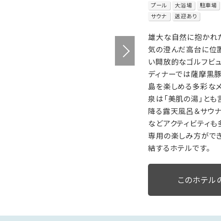
プール
大浴場
駐車場
サウナ
送迎あり
雄大な自然に抱かれた
気の澄んだ高台に位
い開放的なゴルフビュ
ディナーでは薩摩黒
島を楽しめる多彩なメ
泉は「美肌の湯」とも
降る露天風呂＆サウナ
などアクティビティも
専用の楽しみ方がで
結するホテルです。
このホテル