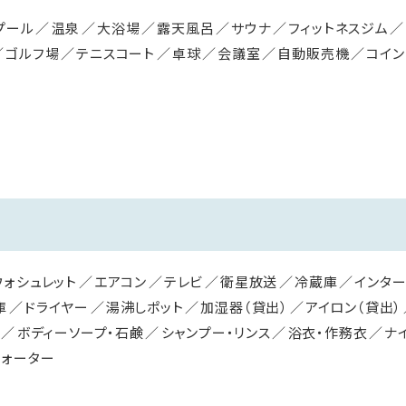
プール
温泉
大浴場
露天風呂
サウナ
フィットネスジム
ゴルフ場
テニスコート
卓球
会議室
自動販売機
コイン
ウォシュレット
エアコン
テレビ
衛星放送
冷蔵庫
インター
庫
ドライヤー
湯沸しポット
加湿器（貸出）
アイロン（貸出）
ボディーソープ・石鹸
シャンプー・リンス
浴衣・作務衣
ナ
ウォーター