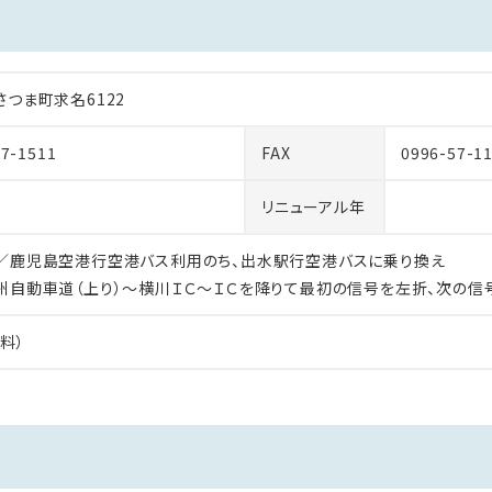
さつま町求名6122
57-1511
FAX
0996-57-1
リニューアル年
／鹿児島空港行空港バス利用のち、出水駅行空港バスに乗り換え
州自動車道（上り）～横川ＩＣ～ＩＣを降りて最初の信号を左折、次の信
料）