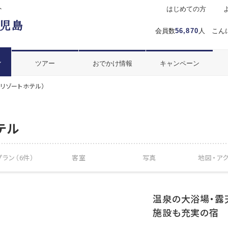
ト
はじめての方
会員数
56,870
人 こん
ル
ツアー
おでかけ情報
キャンペーン
リゾートホテル）
テル
ラン（6件）
客室
写真
地図・
ア
温泉の大浴場・露
施設も充実の宿