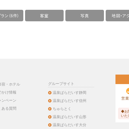
ラン（6件）
客室
写真
地図・
ア
グループサイト
泉宿・ホテル
でかけ情報
温泉ぱらだいす静岡
営業
ャンペーン
温泉ぱらだいす信州
くある質問
ちゅらとく
◆お
いた
温泉ぱらだいす山形
温泉ぱらだいす大分