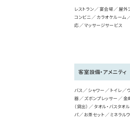
レストラン
宴会場
屋外
コンビニ
カラオケルーム
応
マッサージサービス
客室設備・アメニティ
バス
シャワー
トイレ
器
ズボンプレッサー
金
（貸出）
タオル・バスタオル
パ
お茶セット
ミネラル