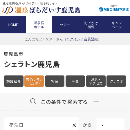
鹿児島県民びいきのホテル・宿予約サイト
温泉宿
おでかけ
キャン
HOME
ツアー
ホテル
情報
ペーン
こんにちは！
ゲストさん（
ログイン／会員登録
）
鹿児島市
シェラトン鹿児島
宿泊プラン
地図・
施設紹介
客室
写真
クチコミ
（11件）
アクセス
この条件で検索する
×
から
宿泊日