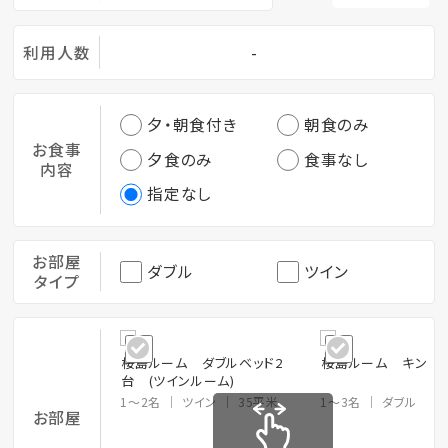
利用人数
-
夕・朝食付き
朝食のみ
お食事
夕食のみ
食事なし
内容
指定なし
お部屋
ダブル
ツイン
タイプ
桜島ルーム ダブルベッド2
桜島ルーム キングベ
台 (ツインルーム)
1～2名
ツイン
35平米
1～3名
ダブル
お部屋