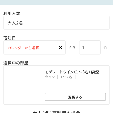
■ 大浴場・露天風呂（13:00～22:00／6:00～9:00）
利用人数
アクティビティで汗を流したあとは広々とした大浴場で
無色透明の「単純泉」でリフレッシュ。
大人2名
解放感ある庭園風の露天風呂は岩づくりとなっており、
宿泊日
夜は満天の星空をご覧いただけます。
×
から
泊
■アメニティ
当ホテルでは、環境負荷軽減の取り組みの一環として、
選択中の部屋
使い慣れたアメニティをご持参いただく「ライフスタイル
モデレートツイン（1～3名）禁煙
型」のご滞在を提案しております。
ツイン
1～2名
そのため、以下7種のアメニティはご用意しておりません
何卒ご理解とご協力を賜りますようお願い申し上げま
変更する
す。
歯ブラシ／髭剃り／シャワーキャップ／くし／ブラシ／
大人2名1室利用の場合