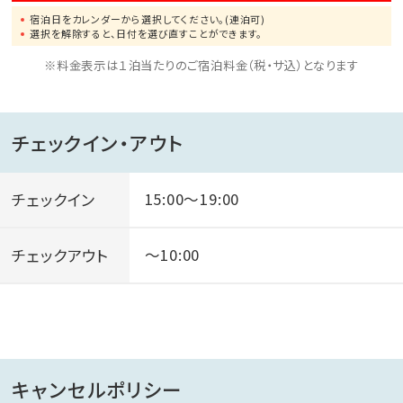
宿泊日をカレンダーから選択してください。(連泊可)
※詳細については、直接当ホテルまでお問い合わせくだ
選択を解除すると、日付を選び直すことができます。
さいませ。
※料金表示は１泊当たりのご宿泊料金（税・サ込）となります
※有料でゴルフ・カラオケもご利用いただけます。
チェックイン・アウト
チェックイン
15:00～19:00
チェックアウト
～10:00
キャンセルポリシー