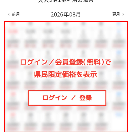
綿棒／コットン
2026年08月
前月
翌月
■ 多彩なアクティビティ
・屋外プール※7/18～8/31（10：00～17：00）
・屋内プール（キッズプール併設）※7/18～8/31（10：00
～17：00）、9/1～9/30（13：00～17：00）
・テニスコート
・卓球
・ビリヤード
・サッカー場／天然芝
・キッズルーム
・麻雀ルーム
※団体予約等により、一部アクティビティがご利用いた
だけない場合があります。