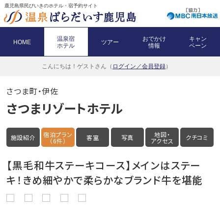
鹿児島県民びいきのホテル・宿予約サイト
温泉宿
おでかけ
キャン
HOME
ツアー
ホテル
情報
ペーン
こんにちは！
ゲストさん（
ログイン／会員登録
）
さつま町・伊佐
さつまリゾートホテル
宿泊プラン
地図・
施設紹介
客室
写真
クチコミ
（6件）
アクセス
【黒毛和牛ステーキコース】メインはステー
キ！きめ細やかで柔らかなブランド牛を堪能