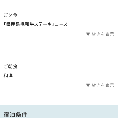
サラダ・お惣菜・デザート等はビュッフェコーナーよりお
好きなだけお召し上がりいただけます。
ご夕食
「県産黒毛和牛ステーキ」コース
※小学校高学年（4年生～6年生）の方：大人の方に準じ
▼ 続きを表示
た内容でご提供いたします。
※小学校低学年（1年生～3年生）～幼児の方：キッズメ
ニューでご提供いたします。
※小学校高学年の方でキッズメニューをご希望の場合
ご朝食
は、幼児（食事・布団あり）でご予約ください。
和洋
■ ご朝食 ■（6:30～9:00）
▼ 続きを表示
・和洋バイキング
※状況によりセットメニューでのご提供になる場合が
ございます。
宿泊条件