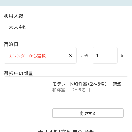
■ 大浴場・露天風呂（13:00～22:00／6:00～9:00）
利用人数
アクティビティで汗を流したあとは広々とした大浴場で
無色透明の「単純泉」でリフレッシュ。
大人4名
解放感ある庭園風の露天風呂は岩づくりとなっており、
宿泊日
夜は満天の星空をご覧いただけます。
×
から
泊
■アメニティ
当ホテルでは、環境負荷軽減の取り組みの一環として、
選択中の部屋
使い慣れたアメニティをご持参いただく「ライフスタイル
モデレート和洋室（2～5名） 禁煙
型」のご滞在を提案しております。
和洋室
2～5名
そのため、以下7種のアメニティはご用意しておりません
何卒ご理解とご協力を賜りますようお願い申し上げま
変更する
す。
歯ブラシ／髭剃り／シャワーキャップ／くし／ブラシ／
大人4名1室利用の場合