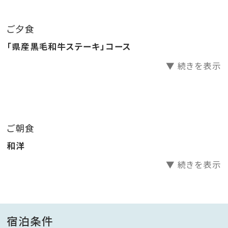
サラダ・お惣菜・デザート等はビュッフェコーナーよりお
好きなだけお召し上がりいただけます。
ご夕食
「県産黒毛和牛ステーキ」コース
※小学校高学年（4年生～6年生）の方：大人の方に準じ
▼ 続きを表示
た内容でご提供いたします。
※小学校低学年（1年生～3年生）～幼児の方：キッズメ
ニューでご提供いたします。
※小学校高学年の方でキッズメニューをご希望の場合
ご朝食
は、幼児（食事・布団あり）でご予約ください。
和洋
■ ご朝食 ■（6:30～9:00）
▼ 続きを表示
・和洋バイキング
※状況によりセットメニューでのご提供になる場合が
ございます。
宿泊条件