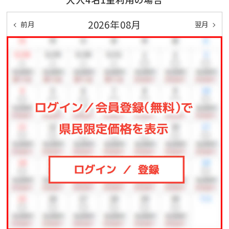
綿棒／コットン
2026年08月
前月
翌月
■ 多彩なアクティビティ
・屋外プール※7/18～8/31（10：00～17：00）
・屋内プール（キッズプール併設）※7/18～8/31（10：00
～17：00）、9/1～9/30（13：00～17：00）
・テニスコート
・卓球
・ビリヤード
・サッカー場／天然芝
・キッズルーム
・麻雀ルーム
※団体予約等により、一部アクティビティがご利用いた
だけない場合があります。