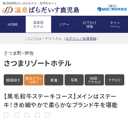
鹿児島県民びいきのホテル・宿予約サイト
温泉宿
おでかけ
キャン
HOME
ツアー
ホテル
情報
ペーン
こんにちは！
ゲストさん（
ログイン／会員登録
）
さつま町・伊佐
さつまリゾートホテル
宿泊プラン
地図・
施設紹介
客室
写真
クチコミ
（6件）
アクセス
【黒毛和牛ステーキコース】メインはステー
キ！きめ細やかで柔らかなブランド牛を堪能