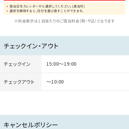
宿泊日をカレンダーから選択してください。(連泊可)
※詳細については、直接当ホテルまでお問い合わせくだ
選択を解除すると、日付を選び直すことができます。
さいませ。
※料金表示は１泊当たりのご宿泊料金（税・サ込）となります
※有料でゴルフ・カラオケもご利用いただけます。
チェックイン・アウト
チェックイン
15:00～19:00
チェックアウト
～10:00
キャンセルポリシー