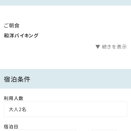
■温泉(大浴場、露天風呂）
旅やスポーツでの疲れを癒してくれる大浴場で「美肌の
湯」を堪能できます。
ご朝食
ゴルフリゾートならではの解放感ある岩づくりの露天風
和洋バイキング
呂をお楽しみいただけます。
▼ 続きを表示
■アメニティ
当ホテルでは、環境負荷軽減の取り組みの一環として、
使い慣れたアメニティをご持参いただく「ライフスタイル
宿泊条件
型」のご滞在を提案しております。
そのため、以下7種のアメニティはご用意しておりません
利用人数
何卒ご理解とご協力を賜りますようお願い申し上げま
大人2名
す。
歯ブラシ／髭剃り／シャワーキャップ／くし／ブラシ／
宿泊日
綿棒／コットン