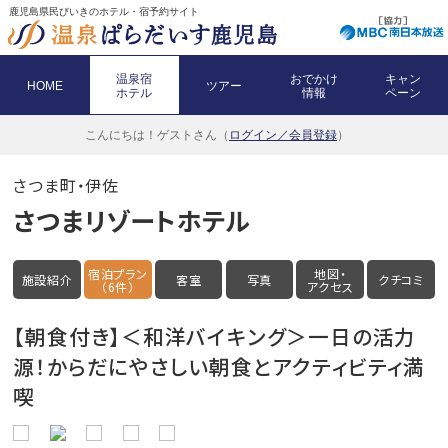
鹿児島県民びいきのホテル・宿予約サイト
温泉宿
おでかけ
キャン
HOME
ツアー
ホテル
情報
ペーン
こんにちは！
ゲストさん（
ログイン／会員登録
）
さつま町・伊佐
さつまリゾートホテル
宿泊プラン
地図・
施設紹介
客室
写真
クチコミ
（6件）
アクセス
【朝食付き】＜和洋バイキング＞一日の活力
源！からだにやさしい朝食とアクティビティ満
喫