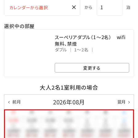
×
から
泊
■多彩なアクティビティ
選択中の部屋
・屋外プール※7/18～8/31（10：00～17：00）
・屋内プール（キッズプール併設）※7/18～8/31（10：00
スーペリアダブル（1～2名） wifi
無料、禁煙
～17：00）、9/1～9/30（13：00～17：00）
ダブル
1～2名
・テニスコート
・卓球
変更する
・ビリヤード
・サッカー場／天然芝
大人2名1室利用の場合
・キッズルーム
2026年08月
前月
翌月
・麻雀ルーム
※団体予約等により、一部アクティビティがご利用いた
だけない場合があります。