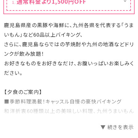
通常料金より1,500円OFF
カレンダーは割引後の金額を表示しておりま
す。
鹿児島県産の黒豚や海鮮に、九州各県を代表する「うま
いもん」など60品以上バイキング、
さらに、鹿児島ならではの芋焼酎や九州の地酒などドリ
ンクが飲み放題！
お好きなものをお好きなだけ、お腹いっぱいお楽しみく
ださい。
【夕食のご案内】
■季節料理満載！キャッスル自慢の豪快バイキング
和洋折衷60種類以上の美味しい料理、九州うまいもん
バイキングをご用意致します。
▼ 続きを表示
大好評の「九州の味」は、鹿児島の郷土料理に鹿児島名