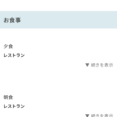
物「とんこつ」。
霧島名物の黒豚しゃぶしゃぶは、ニ種の部位を食べ比
べ！
お食事
新鮮自慢の豪快なお刺身や握り寿司、中華や洋食料理
も充実です。
※写真は一般的な盛り付けイメージです。天候などの
夕食
食材事情により、お料理が一部変更になる場合がござ
レストラン
います。
▼ 続きを表示
※諸事情により懐石料理となる場合がございます。
●宿泊のお客様全員！アルコールを含めたドリンク飲み
放題！（セルフサービス）
朝食
芋焼酎「黒霧島」をはじめ、米・麦バラエティ溢れる焼酎
レストラン
コーナーに生ビールやワイン、酎ハイ、日本酒、梅酒にソ
フトドリンクまでお好きなだけ飲み放題！
▼ 続きを表示