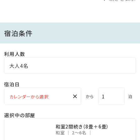
□夕食時間：事前予約制（ご予約時もしくは前日までに
ご連絡ください。）
宿泊条件
［レストラン 1部 17：45～19：15／2部 19：30～21：
00］
利用人数
※当日のご予約は承れない場合がございます
大人4名
【朝食のご案内】
宿泊日
鹿児島ならではの地元食材を盛込んだ和洋バイキング
または和食セットメニュー
×
から
泊
［レストラン 7：00～9：00］
選択中の部屋
和室2間続き（8畳＋6畳）
和室
2～6名