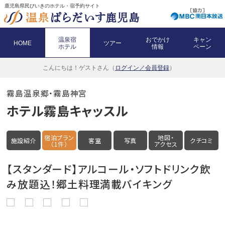
鹿児島県民びいきのホテル・宿予約サイト
温泉宿
おでかけ
キャン
HOME
ツアー
ホテル
情報
ペーン
こんにちは！
ゲストさん（
ログイン／会員登録
）
霧島温泉郷・霧島神宮
ホテル霧島キャッスル
宿泊プラン
地図・
施設紹介
客室
写真
クチコミ
（1件）
アクセス
【スタンダード】アルコール・ソフトドリンク飲
み放題込！郷土料理満載バイキング