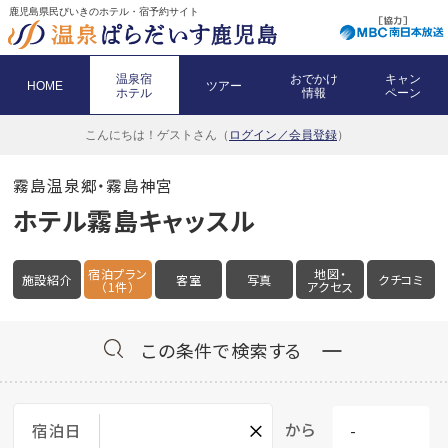
鹿児島県民びいきのホテル・宿予約サイト
温泉宿
おでかけ
キャン
HOME
ツアー
ホテル
情報
ペーン
こんにちは！
ゲストさん（
ログイン／会員登録
）
霧島温泉郷・霧島神宮
ホテル霧島キャッスル
宿泊プラン
地図・
施設紹介
客室
写真
クチコミ
（1件）
アクセス
この条件で検索する
×
から
宿泊日