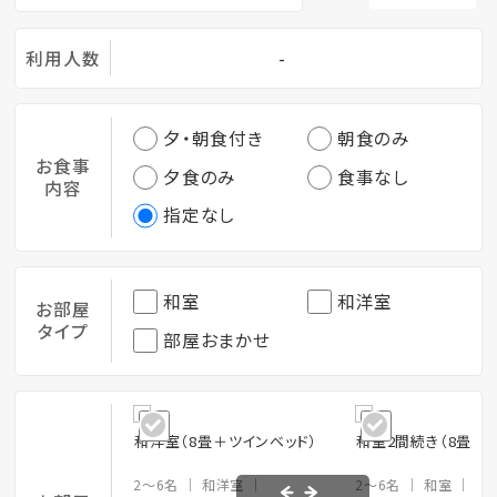
利用人数
-
夕・朝食付き
朝食のみ
お食事
夕食のみ
食事なし
内容
指定なし
和室
和洋室
お部屋
タイプ
部屋おまかせ
和洋室（8畳＋ツインベッド）
和室2間続き（8畳＋6
2～6名
和洋室
2～6名
和室