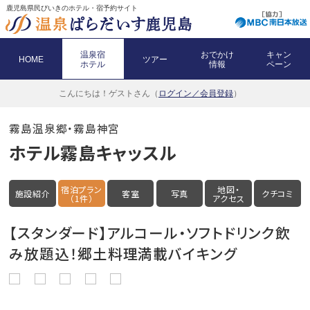
鹿児島県民びいきのホテル・宿予約サイト
温泉宿
おでかけ
キャン
HOME
ツアー
ホテル
情報
ペーン
こんにちは！
ゲストさん（
ログイン／会員登録
）
霧島温泉郷・霧島神宮
ホテル霧島キャッスル
宿泊プラン
地図・
施設紹介
客室
写真
クチコミ
（1件）
アクセス
【スタンダード】アルコール・ソフトドリンク飲
み放題込！郷土料理満載バイキング