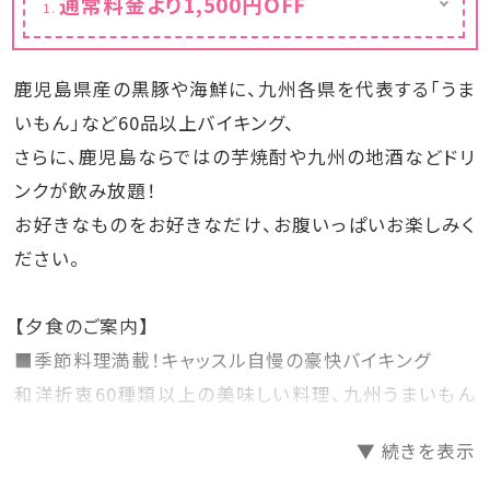
通常料金より1,500円OFF
カレンダーは割引後の金額を表示しておりま
す。
鹿児島県産の黒豚や海鮮に、九州各県を代表する「うま
いもん」など60品以上バイキング、
さらに、鹿児島ならではの芋焼酎や九州の地酒などドリ
ンクが飲み放題！
お好きなものをお好きなだけ、お腹いっぱいお楽しみく
ださい。
【夕食のご案内】
■季節料理満載！キャッスル自慢の豪快バイキング
和洋折衷60種類以上の美味しい料理、九州うまいもん
バイキングをご用意致します。
▼ 続きを表示
大好評の「九州の味」は、鹿児島の郷土料理に鹿児島名