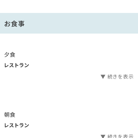
物「とんこつ」。
霧島名物の黒豚しゃぶしゃぶは、ニ種の部位を食べ比
べ！
お食事
新鮮自慢の豪快なお刺身や握り寿司、中華や洋食料理
も充実です。
※写真は一般的な盛り付けイメージです。天候などの
夕食
食材事情により、お料理が一部変更になる場合がござ
レストラン
います。
▼ 続きを表示
※諸事情により懐石料理となる場合がございます。
●宿泊のお客様全員！アルコールを含めたドリンク飲み
放題！（セルフサービス）
朝食
芋焼酎「黒霧島」をはじめ、米・麦バラエティ溢れる焼酎
レストラン
コーナーに生ビールやワイン、酎ハイ、日本酒、梅酒にソ
フトドリンクまでお好きなだけ飲み放題！
▼ 続きを表示