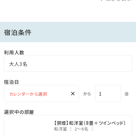
□夕食時間：事前予約制（ご予約時もしくは前日までに
ご連絡ください。）
宿泊条件
［レストラン 1部 17：45～19：15／2部 19：30～21：
00］
利用人数
※当日のご予約は承れない場合がございます
大人3名
【朝食のご案内】
宿泊日
鹿児島ならではの地元食材を盛込んだ和洋バイキング
または和食セットメニュー
×
から
泊
［レストラン 7：00～9：00］
選択中の部屋
【禁煙】和洋室（8畳＋ツインベッド）
和洋室
2～6名