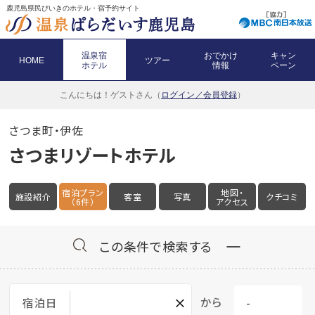
鹿児島県民びいきのホテル・宿予約サイト
温泉宿
おでかけ
キャン
HOME
ツアー
ホテル
情報
ペーン
こんにちは！
ゲストさん（
ログイン／会員登録
）
さつま町・伊佐
さつまリゾートホテル
宿泊プラン
地図・
施設紹介
客室
写真
クチコミ
（6件）
アクセス
この条件で検索する
×
から
宿泊日