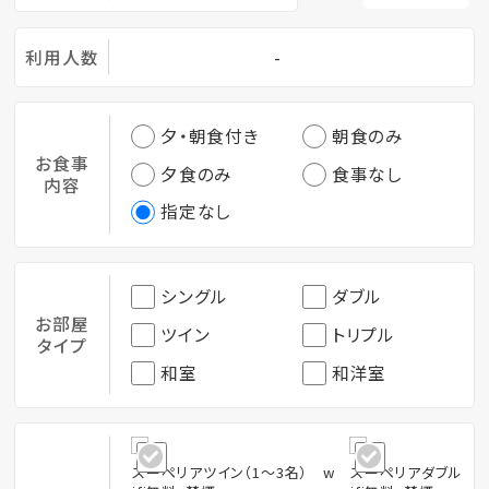
利用人数
-
夕・朝食付き
朝食のみ
お食事
夕食のみ
食事なし
内容
指定なし
シングル
ダブル
お部屋
ツイン
トリプル
タイプ
和室
和洋室
スーペリアツイン（1～3名） w
スーペリアダブル（1